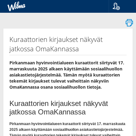
Kieli
Suomi
Svenska
English
Kuraattorien kirjaukset näkyvät
jatkossa OmaKannassa
Pirkanmaan hyvinvointialueen kuraattorit siirtyvät 17.
marraskuuta 2025 alkaen käyttämään sosiaalihuollon
asiakastietojärjestelmää. Tämän myötä kuraattorien
tekemät kirjaukset tulevat vaiheittain näkyviin
OmaKannassa osana sosiaalihuollon tietoja.