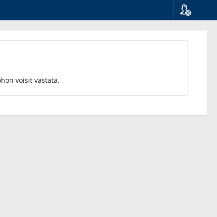
Kieli
Suomi
Svenska
English
ohon voisit vastata.