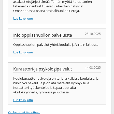
asiakastietojärjestelmää. Tämän myötä kuraattorien
tekemät kirjaukset tulevat vaiheittain näkyviin
OmaKannassa osana sosiaalihuollon tietoja.
Lue koko juttu
28.10.2025
Info oppilashuollon palveluista
Oppilashuollon palvelut yhteiskoululla ja Virtain lukiossa
Lue koko juttu
14.08.2025
Kuraattori-ja psykologipalvelut
Koulukuraattoripalveluja on tarjolla kaikissa kouluissa, ja
niihin voi hakeutua ja ohjata matalalla kynnyksellä.
Kuraattori työskentelee ja tapaa oppilaita
yksilökäynneillä, ryhmissä ja luokissa.
Lue koko juttu
Vanhemmat tiedotteet