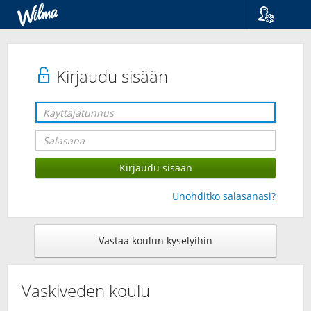
Kieli
Suomi
Svenska
Kirjaudu sisään
English
Unohditko salasanasi?
Vastaa koulun kyselyihin
Vaskiveden koulu