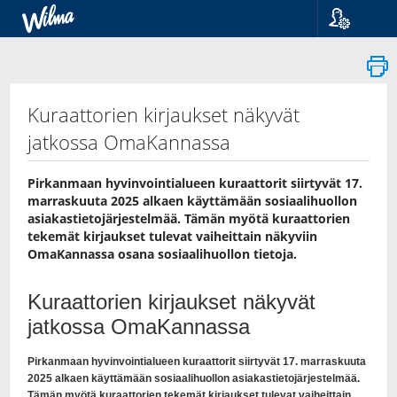
Kieli
Suomi
Svenska
English
Kuraattorien kirjaukset näkyvät
jatkossa OmaKannassa
Pirkanmaan hyvinvointialueen kuraattorit siirtyvät 17.
marraskuuta 2025 alkaen käyttämään sosiaalihuollon
asiakastietojärjestelmää. Tämän myötä kuraattorien
tekemät kirjaukset tulevat vaiheittain näkyviin
OmaKannassa osana sosiaalihuollon tietoja.