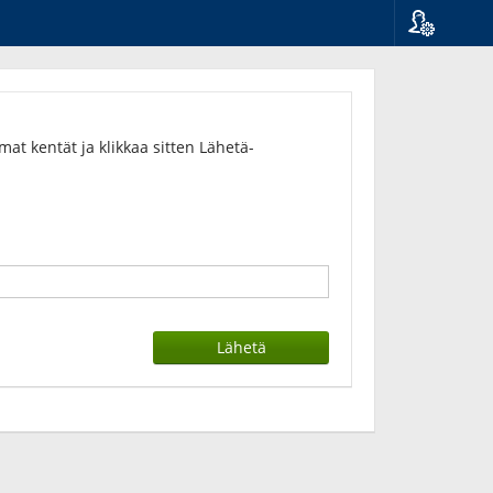
Kieli
Suomi
Svenska
English
t kentät ja klikkaa sitten Lähetä-