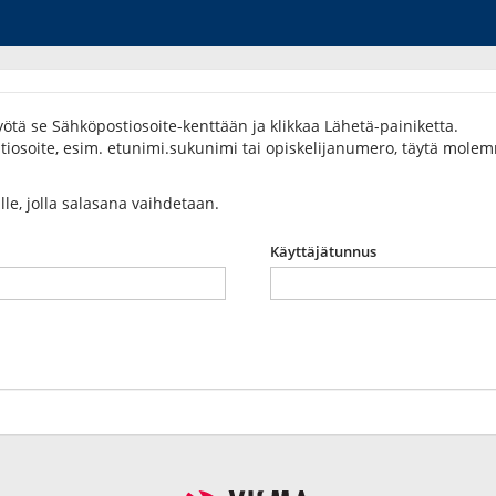
ötä se Sähköpostiosoite-kenttään ja klikkaa Lähetä-painiketta.
osoite, esim. etunimi.sukunimi tai opiskelijanumero, täytä molemma
ulle, jolla salasana vaihdetaan.
Käyttäjätunnus