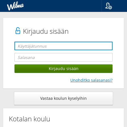
Kieli
Suomi
Svenska
Kirjaudu sisään
English
Unohditko salasanasi?
Vastaa koulun kyselyihin
Kotalan koulu