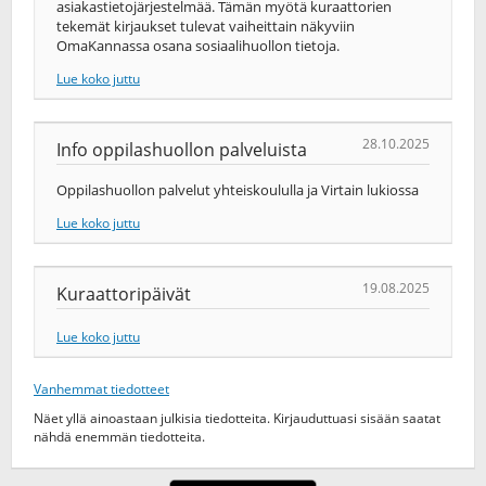
asiakastietojärjestelmää. Tämän myötä kuraattorien
tekemät kirjaukset tulevat vaiheittain näkyviin
OmaKannassa osana sosiaalihuollon tietoja.
Lue koko juttu
28.10.2025
Info oppilashuollon palveluista
Oppilashuollon palvelut yhteiskoululla ja Virtain lukiossa
Lue koko juttu
19.08.2025
Kuraattoripäivät
Lue koko juttu
Vanhemmat tiedotteet
Näet yllä ainoastaan julkisia tiedotteita. Kirjauduttuasi sisään saatat
nähdä enemmän tiedotteita.