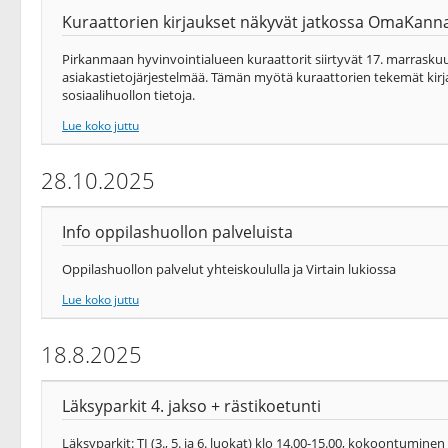
Kuraattorien kirjaukset näkyvät jatkossa OmaKann
Pirkanmaan hyvinvointialueen kuraattorit siirtyvät 17. marrasku
asiakastietojärjestelmää. Tämän myötä kuraattorien tekemät kir
sosiaalihuollon tietoja.
Lue koko juttu
28.10.2025
Info oppilashuollon palveluista
Oppilashuollon palvelut yhteiskoululla ja Virtain lukiossa
Lue koko juttu
18.8.2025
Läksyparkit 4. jakso + rästikoetunti
Läksyparkit: TI (3., 5. ja 6. luokat) klo 14.00-15.00, kokoontuminen op