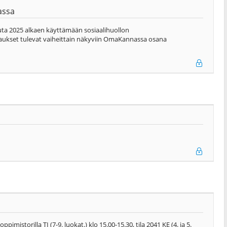
assa
uta 2025 alkaen käyttämään sosiaalihuollon
jaukset tulevat vaiheittain näkyviin OmaKannassa osana
pimistorilla TI (7-9. luokat.) klo 15.00-15.30, tila 2041 KE (4. ja 5.