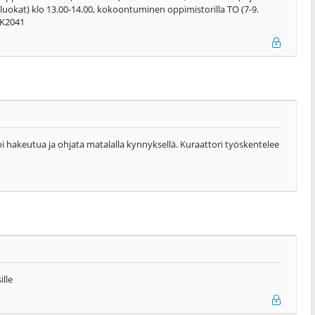
 luokat) klo 13.00-14.00, kokoontuminen oppimistorilla TO (7-9.
 YK2041
voi hakeutua ja ohjata matalalla kynnyksellä. Kuraattori työskentelee
ille