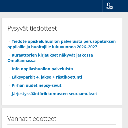
Kieli
Suomi
Pysyvät tiedotteet
Svenska
English
Tiedote opiskeluhuollon palveluista perusopetuksen
oppilaille ja huoltajille lukuvuonna 2026–2027
Kuraattorien kirjaukset näkyvät jatkossa
OmaKannassa
Info oppilashuollon palveluista
Läksyparkit 4. jakso + rästikoetunti
Pirhan uudet nepsy-sivut
Järjestyssääntörikkomusten seuraamukset
Vanhat tiedotteet