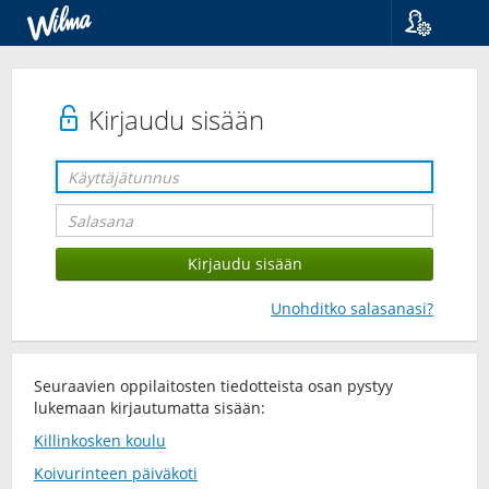
Kieli
Suomi
Svenska
Kirjaudu sisään
English
Unohditko salasanasi?
Seuraavien oppilaitosten tiedotteista osan pystyy
lukemaan kirjautumatta sisään:
Killinkosken koulu
Koivurinteen päiväkoti